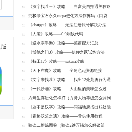
富豪的12处证据通关攻略
《汉字找茬王》攻略——白富美自拍通关攻略
究极绿宝石永久mega进化方法作弊码（口袋
妖怪究极绿宝石小智版超进化手环兑换码）
《chatgpt》攻略——无法注册账号解决办法
《人渣》攻略——0.9刷钱代码
《逆水寒手游》攻略——菜谱配方汇总
机版
《博德之门3》攻略——信仰之跃试炼方法
《特工17》攻略——sakura攻略
《天下布魔》攻略——全角色cg资源链接
《文字来找茬》攻略——找出12处荒唐行为通
关攻略
《一代沙雕》攻略——大山里的美味怎么过
方舟生存进化怎样打（方舟人物等级怎么调到
最高）
《这不是汉字》攻略——同福地府找出12处隐
藏的真相通关攻略
《霍格沃茨之遗》攻略——骨头使用教程
骑砍二熔炼图鉴（骑砍2铁匠铺怎么解锁部
件）