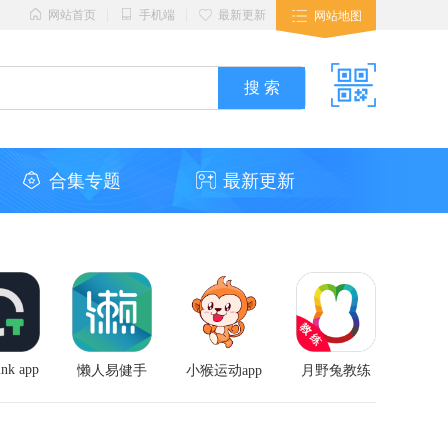
|
|
网站首页
手机端
最新更新
网站地图
合集专题
最新更新
ink app
懒人易健手
小猴运动app
月野兔教练
app
机客户端