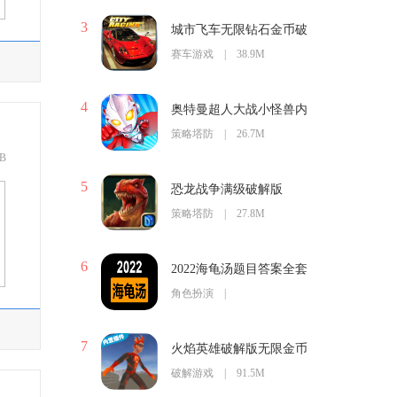
3
城市飞车无限钻石金币破
解版
赛车游戏 | 38.9M
4
奥特曼超人大战小怪兽内
购破解版
策略塔防 | 26.7M
B
5
恐龙战争满级破解版
策略塔防 | 27.8M
6
2022海龟汤题目答案全套
(持续更新)
角色扮演 |
7
火焰英雄破解版无限金币
钻石版
破解游戏 | 91.5M