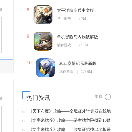
8
B
太平洋航空兵中文版
飞行射击 | 7.7M
9
单机冒险岛内购破解版
破解游戏 | 25.1M
10
2023赛博纪元最新版
动作冒险 | 177.6M
更多
热门资讯
B
《天下布魔》攻略——全境征才计算器在线地
址
《文字来找茬》攻略——浴室找危险找到10处
潜在风险保护她们的隐私通关攻略
《文字来找茬》攻略——收集证据找出老板是