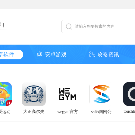
卓软件
安卓游戏
攻略资讯
touchl
爱运动
大正高尔夫
wegym官方
s365国网公
方版
官方版
版
司健步走app
最新软件