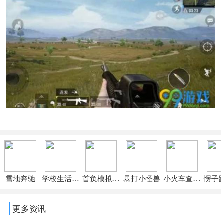
雪地奔驰
学校生活模拟器2
首负模拟器无限资源
暴打小怪兽
小火车查尔斯
愣子
更多资讯