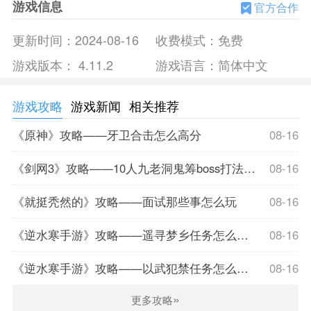
游戏信息
手机游戏集锦
官方合作
1。免费研究系统:通过科技和教育的不断发展，增强了国家实
更新时间：
2024-08-16
收费模式：
免费
力，在这款游戏的挑战过程中发现了更先进的武器和建筑。
游戏版本：
4.11.2
游戏语言：
简体中文
2。各种武器:游戏中可以获得各种核武器，各有各的效果和作
用，需要有针对性的使用防御系统进行战斗。
3。策略为王:每一个游戏玩家都必须在国际政治中找到独特的
游戏攻略
游戏新闻
相关推荐
生存之道，努力保证人类文明的长远发展。
《原神》攻略——牙卫合击怎么高分
08-16
4。建立国家:先发制人可以加入自己喜欢的国家开始游戏，每
个国家都有自己独特的设施和战略武器资源。
《剑网3》攻略——10人九老洞鬼筹boss打法攻略分享
08-16
手机游戏特色
《就挺秃然的》攻略——面试那些事怎么玩
08-16
1。整合历史背景:游戏的动作发生在冷战时代，现实中政治、
经济、科技的结合让游戏充满了历史的味道。
《逆水寒手游》攻略——遥寻梦乡任务怎么完成
08-16
2。自由建造:整个游戏过程中可以建造和强化大量的武器，可
以进阶各种强大的武器来应对不同国家的攻击。
《逆水寒手游》攻略——以武犯禁任务怎么完成
08-16
3。精彩在线竞技:我们可以在这款游戏中与不同地域的玩家进
»
更多攻略
行竞技，整个游戏采用快节奏的策略风格。