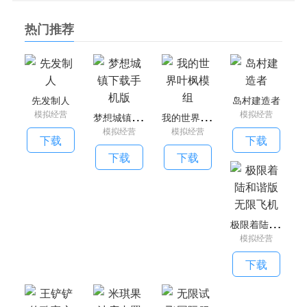
4。长期战略规划:先发制人在游戏中，我们可以对国家科技和
人口发展进行长期规划，也可以提供深入的战略思考。
热门推荐
手机游戏简评
考验玩家智慧的多面手，游戏过程中会发生各种事件，玩家需
要用自己的聪明才智来保护国家。在游戏过程中，一个玩家的
先发制人
岛村建造者
决定可能导致国家的灭亡。用你的智慧来保护国家。
梦
想城镇下载手机版
我
的世界叶枫模组
模拟经营
模拟经营
模拟经营
模拟经营
下载
下载
下载
下载
极
限着陆和谐版无限飞机
模拟经营
下载