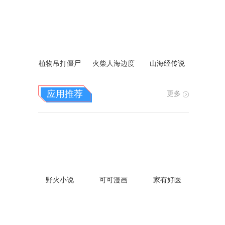
e调中文
拟器内置菜单
植物吊打僵尸
火柴人海边度
山海经传说
假
应用推荐
更多
野火小说
可可漫画
家有好医