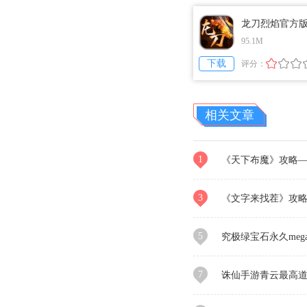
龙刀烈焰官方
95.1M
下载
评分：
相关文章
1
《天下布魔》攻略
线地址
3
《文字来找茬》攻
板是富豪的12处证据通关
5
究极绿宝石永久me
（口袋妖怪究极绿宝石小
7
诛仙手游青云最高道