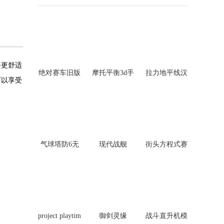
去更舒适
绝对赛车旧版
摩托平衡3d手
拉力地平线汉
可以享受
本
机版
化版
气球塔防6无
现代战舰
街头方程式赛
限金币版
车
project playtim
御剑灵缘
战斗直升机模