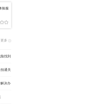
耀体验服
更多
危险找到
自拍通关
号解决办
统