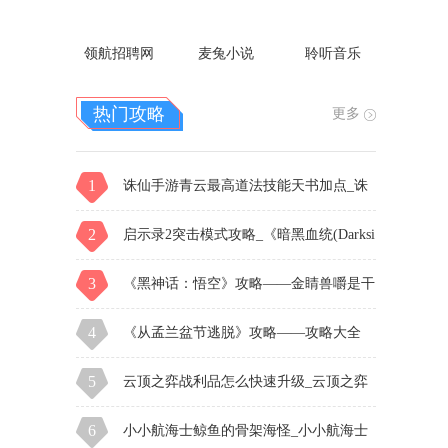
领航招聘网
麦兔小说
聆听音乐
热门攻略
更多
1
诛仙手游青云最高道法技能天书加点_诛
仙，升级青云完美加点
2
启示录2突击模式攻略_《暗黑血统(Darksi
ders)》图文
3
《黑神话：悟空》攻略——金睛兽嚼是干
什么的
4
《从孟兰盆节逃脱》攻略——攻略大全
5
云顶之弈战利品怎么快速升级_云顶之弈
小小英雄金克丝怎么升到3星
6
小小航海士鲸鱼的骨架海怪_小小航海士