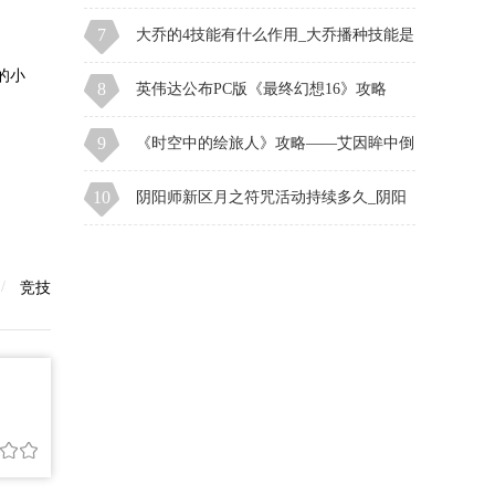
海怪牙齿怎么刷
7
大乔的4技能有什么作用_大乔播种技能是
的小
什么
8
英伟达公布PC版《最终幻想16》攻略
——拯救预告
9
《时空中的绘旅人》攻略——艾因眸中倒
影一览
10
阴阳师新区月之符咒活动持续多久_阴阳
师回归奖励机制2021
竞技