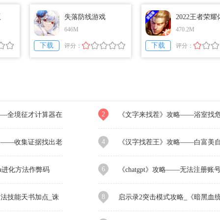
版
失落防线游戏
2022王者荣
前瞻版
646M
470.2M
下载
下载
评分：
评分：
2
——全境征才计算器在
《文字来找茬》攻略——浴室找
10处潜在风险保护她们的隐私通关攻略
4
略——收集证据找出老
《汉字找茬王》攻略——白富美
攻略
攻略
6
ga进化方法作弊码
《chatgpt》攻略——无法注册账
智版超进化手环兑换
法
8
法技能天书加点_诛
启示录2突击模式攻略_《暗黑血