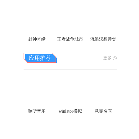
应用推荐
更多
聆听音乐
悬壶名医
winlator模拟
器直装版F7下
载
青海教育
皖新教育
壁纸盒子
热门攻略
更多
1
阴阳师新区月之符咒活动持续多久_阴阳
师回归奖励机制2021
2
恋与制作人赠送礼物_恋与制作人幕后之