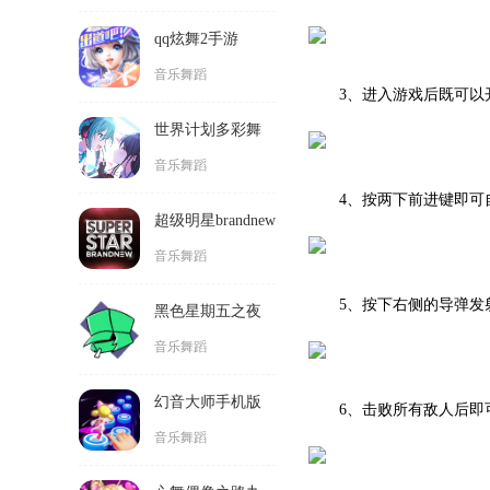
台feat初音未来最
音乐舞蹈
新版
超级明星brandnew
3、进入游戏后既可以
游戏
音乐舞蹈
黑色星期五之夜
蜜雪冰城模组游
4、按两下前进键即
音乐舞蹈
戏
幻音大师手机版
5、按下右侧的导弹发
音乐舞蹈
心舞偶像之路九
游版
音乐舞蹈
6、击败所有敌人后即
全民天团安卓版
音乐舞蹈