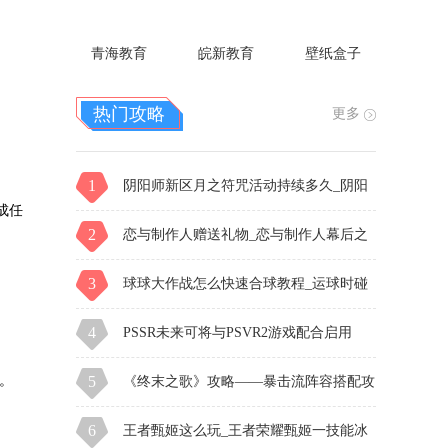
章怎么开2021
3
球球大作战怎么快速合球教程_运球时碰
到对方，持球者合球后可以继续运球
4
PSSR未来可将与PSVR2游戏配合启用
5
《终末之歌》攻略——暴击流阵容搭配攻
。
略
6
王者甄姬这么玩_王者荣耀甄姬一技能冰
成任
柱效果
7
剑网三指尖江湖侠义值怎么用_怎样解释
云钱包,是干什么的
8
崩坏星穹铁道2.5版本有多少抽 崩铁2.5版
本可获取抽数统计
9
《终末之歌》攻略——仁义值获取及使用
攻略
10
萤火虫任务要几只_萤光点灯任务怎么做
。