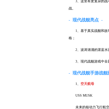
3、这里有更复杂的战
战。
现代战舰亮点
1、
基于真实战舰和故
格；
2、
波涛汹涌的湛蓝水
3、现代战舰游戏中
全
现代战舰手游战舰
1、
空天航母
USS MUSK
未来的核动力飞行航