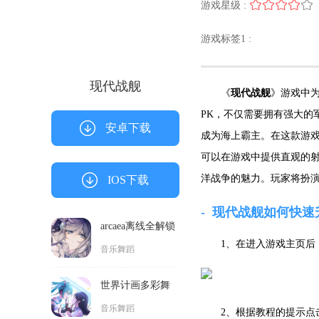
现代战舰
游戏星级 :
游戏标签1 :
安卓下载
《
现代战舰
》游戏中
IOS下载
PK，不仅需要拥有强大的
成为海上霸主。在这款
游
arcaea离线全解锁
破解版
可以在游戏中提供直观的
音乐舞蹈
洋战争的魅力。玩家将扮
世界计画多彩舞
现代战舰如何快速
台中文版
音乐舞蹈
1、在进入游戏主页后
qq炫舞2手游
音乐舞蹈
2、根据教程的提示点
世界计划多彩舞