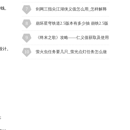
和钱。
设计。
；