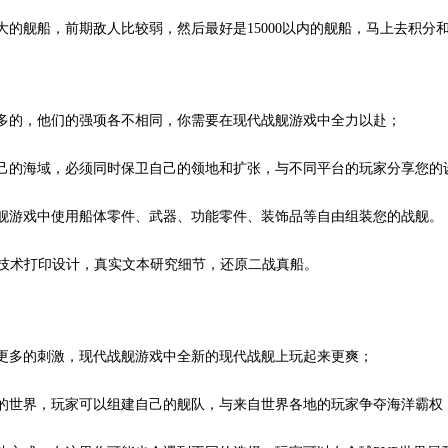
大的舰船，前期敌人比较弱，然后最好是15000以内的舰船，马上去积分
很多的，他们的强项各不相同，你需要在现代战舰游戏中全力以赴；
自己的海域，必须同时保卫自己的领地和扩张，与不同平台的玩家分享您的
战舰游戏中使用船体零件、武器、功能零件、装饰品等自由组装您的战舰。
3D 技术打印设计，真实文本研究细节，还原二战真船。
有更多的刺激，现代战舰游戏中全新的现代战舰上玩起来更爽；
同的世界，玩家可以组建自己的舰队，与来自世界各地的玩家争夺海洋霸权