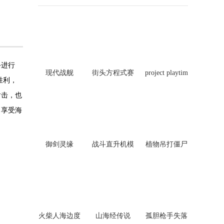
现代战舰
街头方程式赛
project playtim
车
e调中文
手进行
胜利，
御剑灵缘
射击，也
植物吊打僵尸
，享受海
战斗直升机模
拟器内置菜单
山海经传说
火柴人海边度
孤胆枪手失落
假
之城
封神奇缘
王者战争城市
流浪汉想睡觉